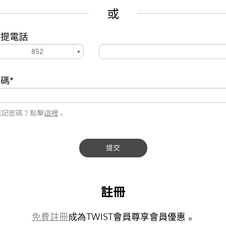
或
手提電話
碼*
忘記密碼？點擊
這裡
。
提交
註冊
免費註冊
成為TWIST會員尊享會員優惠。